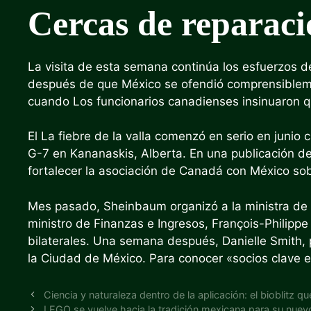
Cercas de reparaci
La visita de esta semana continúa los esfuerzos de
después de que México se ofendió comprensiblem
cuando
Los funcionarios canadienses insinuaron 
El
La fiebre de la valla comenzó en serio en junio
c
G-7
en Kananaskis, Alberta.
En una publicación d
fortalecer la asociación de Canadá con México sobre
Mes pasado,
Sheinbaum organizó a la ministra de
ministro de Finanzas e Ingresos, François-Philip
bilaterales. Una semana después, Danielle Smith, p
la Ciudad de México.
Para conocer «socios clave en
Ciencia y naturaleza dentro de la aplicación: el bioblitz 
LEGO se vuelve hacia la tradición mexicana para su nuev