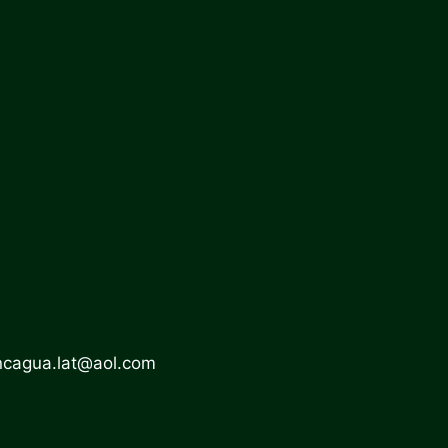
ncagua.lat@aol.com