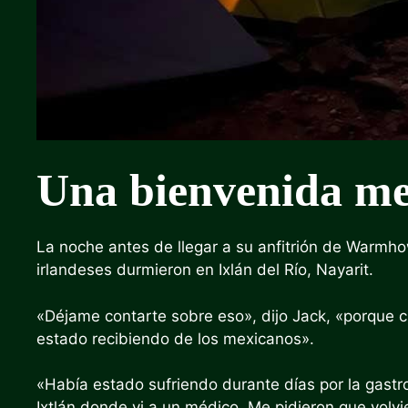
Una bienvenida me
La noche antes de llegar a su anfitrión de Warmhow
irlandeses durmieron en Ixlán del Río, Nayarit.
«Déjame contarte sobre eso», dijo Jack, «porque 
estado recibiendo de los mexicanos».
«Había estado sufriendo durante días por la gastro
Ixtlán donde vi a un médico. Me pidieron que volv