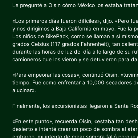
Le pregunté a Oisin cómo México los estaba trata
«Los primeros días fueron difíciles», dijo. «Pero f
y nos dirigimos a Baja California en mayo. Fue la
Los niños de BikePack, como se llaman a sí mismo
grados Celsius (117 grados Fahrenheit), tan cali
durante las horas de luz del día a lo largo de su ru
camioneros que los vieron y se detuvieron para da
«Para empeorar las cosas», continuó Oisin, «tuvimo
tiempo. Fue como enfrentar a 10,000 secadores d
alucinar».
Finalmente, los excursionistas llegaron a Santa Ro
«En este punto», recuerda Oisin, «estaba tan desh
desierto e intenté crear un poco de sombra al ata
embargo, mi intento de crear sombra falló porque e