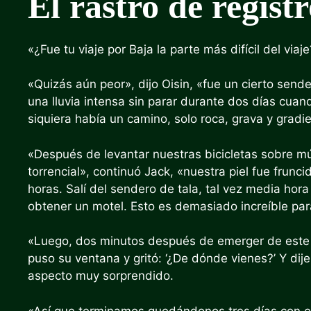
El rastro de registr
«¿Fue tu viaje por Baja la parte más difícil del viaj
«Quizás aún peor», dijo Oisin, «fue un cierto se
una lluvia intensa sin parar durante dos días cua
siquiera había un camino, solo roca, grava y grad
«Después de levantar nuestras bicicletas sobre múlt
torrencial», continuó Jack, «nuestra piel fue fru
horas. Salí del sendero de tala, tal vez media hora
obtener un motel. Esto es demasiado increíble par
«Luego, dos minutos después de emerger de este n
puso su ventana y gritó: ‘¿De dónde vienes?’ Y dije
aspecto muy sorprendido.
«Así que terminamos quedándonos tres días con e