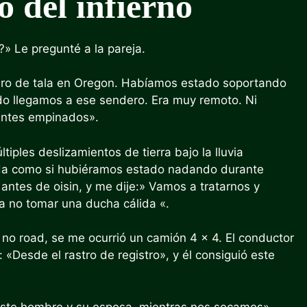
o del infierno
e?» Le pregunté a la pareja.
ndero de tala en Oregon. Habíamos estado soportando
ndo llegamos a ese sendero. Era muy remoto. Ni
ientes empinados».
iples deslizamientos de tierra bajo la lluvia
ncida como si hubiéramos estado nadando durante
 antes de oisin, y me dije:» Vamos a tratarnos y
a no tomar una ducha cálida «.
o road, se me ocurrió un camión 4 × 4. El conductor
: «Desde el rastro de registro», y él consiguió este
ste hombre y su esposa, mientras nos secamos».