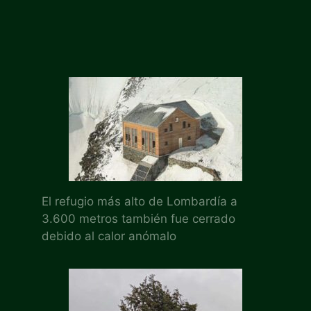
El refugio más alto de Lombardía a
3.600 metros también fue cerrado
debido al calor anómalo