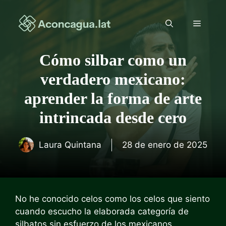
Saltar
al
Menú
contenido
Cómo silbar como un
verdadero mexicano:
aprender la forma de arte
intrincada desde cero
Laura Quintana
28 de enero de 2025
No he conocido celos como los celos que siento
cuando escucho la elaborada categoría de
silbatos sin esfuerzo de los mexicanos.