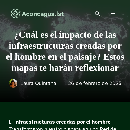
Saltar
al
Menú
contenido
¿Cuál es el impacto de las
infraestructuras creadas por
el hombre en el paisaje? Estos
mapas te harán reflexionar
Laura Quintana
26 de febrero de 2025
El
Infraestructuras creadas por el hombre
Transformaron nuestro planeta en uno
Red de