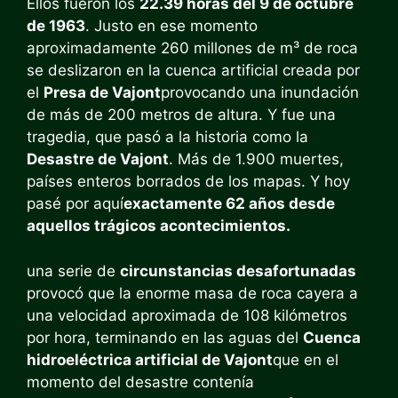
Ellos fueron los
22.39 horas del 9 de octubre
de 1963
. Justo en ese momento
aproximadamente 260 millones de m³ de roca
se deslizaron en la cuenca artificial creada por
el
Presa de Vajont
provocando una inundación
de más de 200 metros de altura. Y fue una
tragedia, que pasó a la historia como la
Desastre de Vajont
. Más de 1.900 muertes,
países enteros borrados de los mapas. Y hoy
pasé por aquí
exactamente 62 años desde
aquellos trágicos acontecimientos.
una serie de
circunstancias desafortunadas
provocó que la enorme masa de roca cayera a
una velocidad aproximada de 108 kilómetros
por hora, terminando en las aguas del
Cuenca
hidroeléctrica artificial de Vajont
que en el
momento del desastre contenía