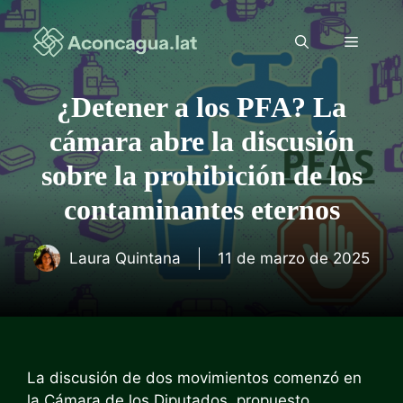
Saltar
al
Menú
contenido
¿Detener a los PFA? La
cámara abre la discusión
sobre la prohibición de los
contaminantes eternos
Laura Quintana
11 de marzo de 2025
La discusión de dos movimientos comenzó en
la Cámara de los Diputados, propuesto