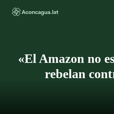
Saltar
al
contenido
«El Amazon no est
rebelan cont