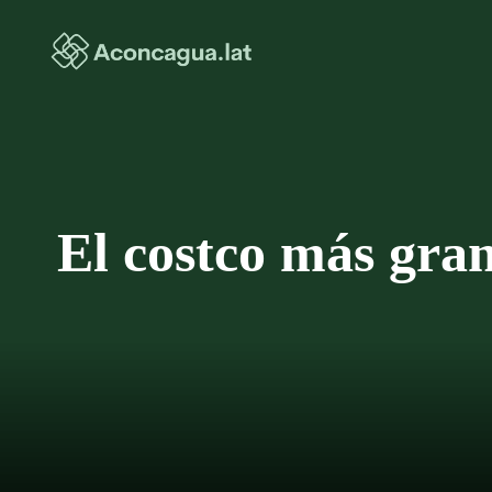
Saltar
al
contenido
El costco más gra