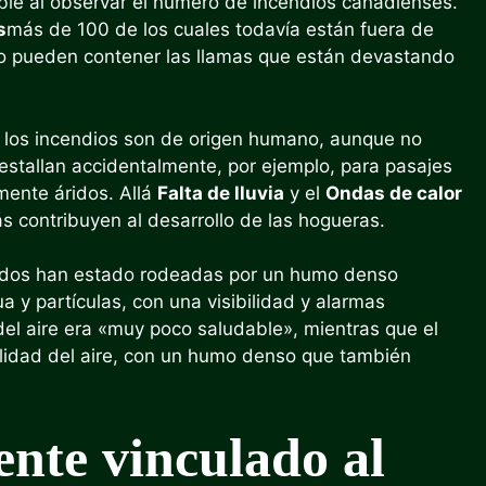
le al observar el número de incendios canadienses.
s
más de 100 de los cuales todavía están fuera de
 no pueden contener las llamas que están devastando
 los incendios son de origen humano, aunque no
estallan accidentalmente, por ejemplo, para pasajes
mente áridos. Allá
Falta de lluvia
y el
Ondas de calor
 contribuyen al desarrollo de las hogueras.
idos han estado rodeadas por un humo denso
y partículas, con una visibilidad y alarmas
el aire era «muy poco saludable», mientras que el
alidad del aire, con un humo denso que también
nte vinculado al