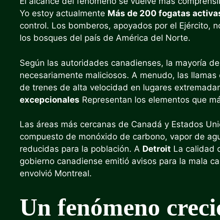
El alcance del fenómeno se vuelve más comprensib
Yo estoy actualmente
Más de 200 fogatas activa
control. Los bomberos, apoyados por el Ejército,
los bosques del país de América del Norte.
Según las autoridades canadienses, la mayoría de
necesariamente maliciosos. A menudo, las llamas 
de trenes de alta velocidad en lugares extremada
excepcionales
Representan los elementos que más
Las áreas más cercanas de Canadá y Estados Un
compuesto de monóxido de carbono, vapor de agua 
reducidas para la población. A
Detroit
La calidad d
gobierno canadiense emitió avisos para la mala c
envolvió Montreal.
Un fenómeno crecie