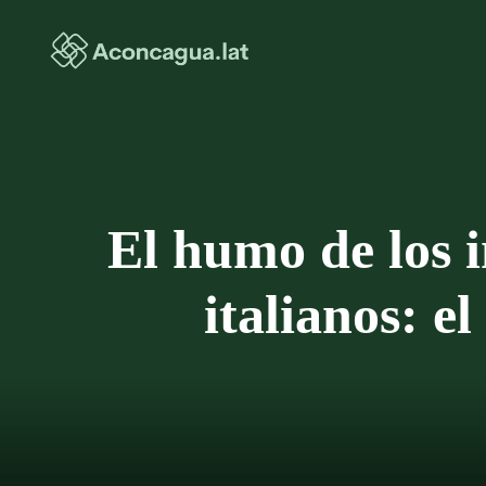
Saltar
al
contenido
El humo de los i
italianos: e