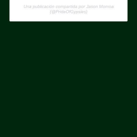
Una publicación compartida por Jason Momoa
(@PrideOfGypsies)