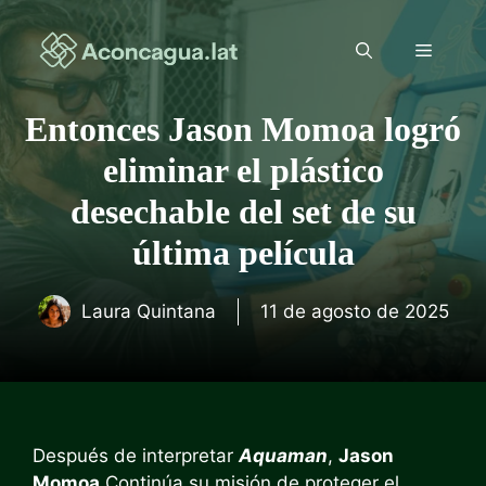
Saltar
al
Menú
contenido
Entonces Jason Momoa logró
eliminar el plástico
desechable del set de su
última película
Laura Quintana
11 de agosto de 2025
Después de interpretar
Aquaman
,
Jason
Momoa
Continúa su misión de proteger el