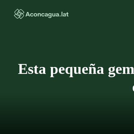
Saltar
al
contenido
Esta pequeña gema 