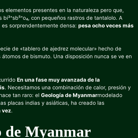
s elementos presentes en la naturaleza pero que,
 bi³⁺sb⁵⁺o₄, con pequeños rastros de tantalolo. A
ra es sorprendentemente densa:
pesa ocho veces más
pecie de «tablero de ajedrez molecular» hecho de
os átomos de bismuto. Una disposición nunca se ve en
currido
En una fase muy avanzada de la
is
. Necesitamos una combinación de calor, presión y
hace tan raro: el
Geología de Myanmar
modelado
las placas indias y asiáticas, ha creado las
a vez
.
co de Myanmar