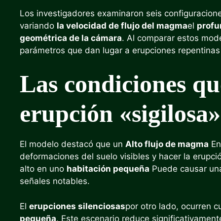
Los investigadores examinaron seis configuracion
variando
la velocidad de flujo del magma
el
profu
geométrica de la cámara
. Al comparar estos mode
parámetros que dan lugar a erupciones repentinas
Las condiciones q
erupción «sigilosa»
El modelo destacó que un
Alto flujo de magma
En
deformaciones del suelo visibles y hacer la erupc
alto en uno
habitación pequeña
Puede causar una
señales notables.
El
erupciones silenciosas
por otro lado, ocurren
pequeña
. Este escenario reduce significativament