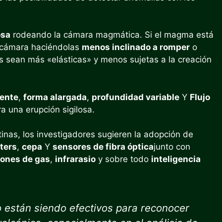
osa
rodeando la cámara magmática. Si el magma está
a cámara haciéndolas
menos inclinado a romper
o
cas sean más «elásticas» y menos sujetas a la creación
iente
,
forma alargada
,
profundidad variable
Y
Flujo
a una erupción sigilosa.
inas, los investigadores sugieren la adopción de
ters
,
cepa
Y
sensores de fibra óptica
junto con
iones de gas
,
infrarasio
y sobre todo
inteligencia
 están siendo efectivos para reconocer