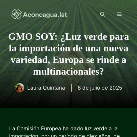
Saltar
al
Menú
contenido
GMO SOY: ¿Luz verde para
la importación de una nueva
variedad, Europa se rinde a
multinacionales?
Laura Quintana
8 de julio de 2025
La Comisión Europea ha dado luz verde a la
importación, por un período de diez años, de