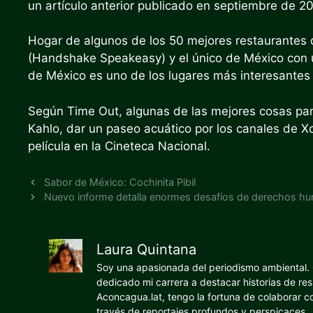
un artículo anterior publicado en septiembre de 2
Hogar de algunos de los 50 mejores restaurantes 
(Handshake Speakeasy) y el único de México con u
de México es uno de los lugares más interesantes d
Según Time Out, algunas de las mejores cosas para 
Kahlo, dar un paseo acuático por los canales de X
película en la Cineteca Nacional.
Sabor de México: Cochinita Pibil
Nuevo informe detalla enormes desafíos de derechos h
Laura Quintana
Soy una apasionada del periodismo ambiental. O
dedicado mi carrera a destacar historias de res
Aconcagua.lat, tengo la fortuna de colaborar 
través de reportajes profundos y perspicaces.