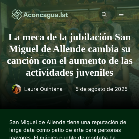
Saltar
al
Menú
contenido
La meca de la jubilación San
Miguel de Allende cambia su
canción con el aumento de las
actividades juveniles
Laura Quintana
5 de agosto de 2025
San Miguel de Allende tiene una reputación de
larga data como patio de arte para personas
mayores. El mágico pueblo de montaña ha