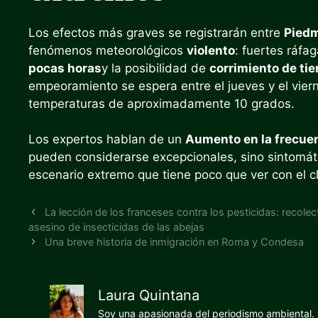
Los efectos más graves se registrarán entre
Pied
fenómenos meteorológicos
violento
: fuertes ráfa
pocas horas
y la posibilidad de
corrimiento de tie
empeoramiento se espera entre el jueves y el vierne
temperaturas de aproximadamente 10 grados.
Los expertos hablan de un
Aumento en la frecuen
pueden considerarse excepcionales, sino sintomá
escenario extremo que tiene poco que ver con el c
La lección de los franceses contra los pesticidas: recolec
asesino de insecticidas de las abejas
Una breve historia de inmigración en Roma y Condesa
Laura Quintana
Soy una apasionada del periodismo ambiental. O