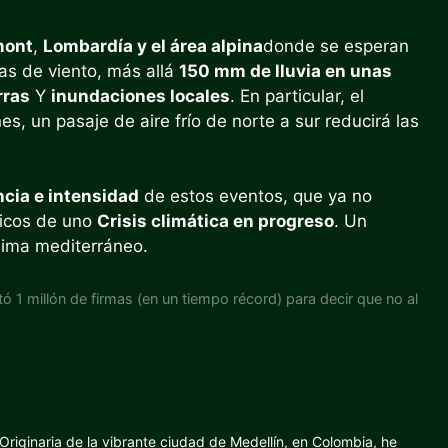
mont
,
Lombardía y el área alpina
donde se esperan
gas de viento, más allá
150 mm de lluvia en unas
rras
Y
inundaciones locales
. En particular, el
s, un pasaje de aire frío de norte a sur reducirá las
cia e intensidad
de estos eventos, que ya no
ticos de uno
Crisis climática en progreso
. Un
lima mediterráneo.
tó 1 millón de firmas (en un tiempo récord) para decir que no al
riginaria de la vibrante ciudad de Medellín, en Colombia, he