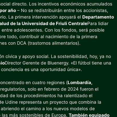
social directo. Los incentivos económicos acumulados
 por año
– No se redistribuirán entre los accionistas,
orio. La primera intervención apoyará el
Departamento
alud de la Universidad de Friuli Centrale
Para lidiar
s entre adolescentes. Con los fondos, será posible
obre todo, contribuir al nacimiento de la primera
enes con DCA (trastornos alimentarios).
n cívica y apoyo social. La sostenibilidad, hoy, ya no
sio
Director Gerente de Bluenergy. «El fútbol tiene una
r conciencia es una oportunidad única».
concentrado en cuatro regiones (
Lombardía,
 regulatorios, solo en febrero de 2024 fueron el
idad de los procedimientos ha ralentizado el
o de Udine representa un proyecto que combina la
l, abriendo el camino a los nuevos modelos de
re las más sostenibles de Europa,
También equipado