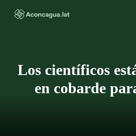
Saltar
al
contenido
Los científicos es
en cobarde para