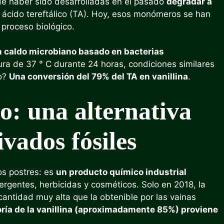
de haber sido desarrolladas en el pasado
degradar a
l ácido tereftálico (TA). Hoy, esos monómeros se han
 proceso biológico.
n caldo microbiano basado en bacterias
a de 37 ° C durante 24 horas, condiciones similares
do?
Una conversión del 79% del TA en vanillina
.
co: una alternativa
ivados fósiles
os postres: es
un producto químico industrial
ergentes, herbicidas y cosméticos. Solo en 2018, la
cantidad muy alta que la obtenible por las vainas
ría de la vanillina (aproximadamente 85%) proviene