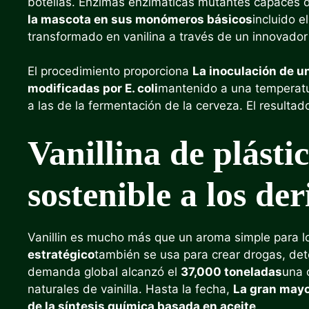
botellas. Enzimas enzimáticas mutantes capaces 
la mascota en sus monómeros básicos
incluido e
transformado en vanilina a través de un innovador
El procedimiento proporciona
La inoculación de u
modificadas por E. coli
mantenido a una temperatur
a las de la fermentación de la cerveza. El resulta
Vanillina de plásti
sostenible a los der
Vanillin es mucho más que un aroma simple para l
estratégico
también se usa para crear drogas, det
demanda global alcanzó el
37,000 toneladas
una 
naturales de vainilla. Hasta la fecha,
La gran mayo
de la síntesis química basada en aceite
.