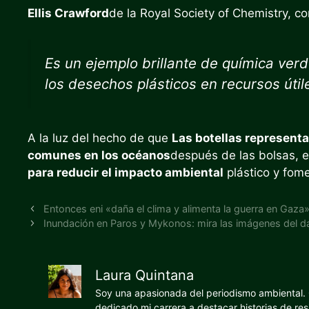
Ellis Crawford
de la Royal Society of Chemistry, c
Es un ejemplo brillante de química ver
los desechos plásticos en recursos útil
A la luz del hecho de que
Las botellas represent
comunes en los océanos
después de las bolsas, e
para reducir el impacto ambiental
plástico y fome
Entonces eni «daña el clima y alimenta la guerra en Gaza
Inundación en Paros y Mykonos: mira las imágenes del d
Laura Quintana
Soy una apasionada del periodismo ambiental. O
dedicado mi carrera a destacar historias de res