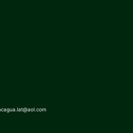
ncagua.lat@aol.com