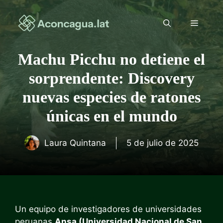
Saltar
al
Menú
contenido
Machu Picchu no detiene el
sorprendente: Discovery
nuevas especies de ratones
únicas en el mundo
Laura Quintana
5 de julio de 2025
Un equipo de investigadores de universidades
peruanas
Ansa (Universidad Nacional de San