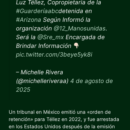
Luz Téllez, Copropietaria de la
#Guarderíaabc
detenida en
#Arizona
Según Informó la
organización
@12_Manosunidas
.
Será la
@Sre_mx
Encargada de
Brindar Información
pic.twitter.com/3beye5yk8i
– Michelle Rivera
(@michelleriveraa)
4 de agosto de
2025
Un tribunal en México emitió una «orden de
retención» para Téllez en 2022, y fue arrestada
en los Estados Unidos después de la emisión