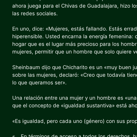
ahora juega para el Chivas de Guadalajara, hizo l
las redes sociales.
En uno, dice
: «Mujeres, estás fallando. Estás err
hiperensible. Usted encarna la energía femenina: cuid
hogar que es el lugar más precioso para los hom
mujeres, permitir que un hombre que solo quiere v
Sheinbaum dijo que Chicharito es un «muy buen ju
sobre las mujeres, declaró: «Creo que todavía ti
lo que queramos ser».
Una relación entre una mujer y un hombre es «una 
que el concepto de «igualdad sustantiva» está aho
«Es igualdad, pero cada uno (género) con sus prop
«… En términos de acceso a todos los derechos, ha