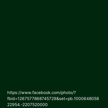
https://www.facebook.com/photo/?
fbid=1267577868745729&set=pb.1000648058
22954.-2207520000