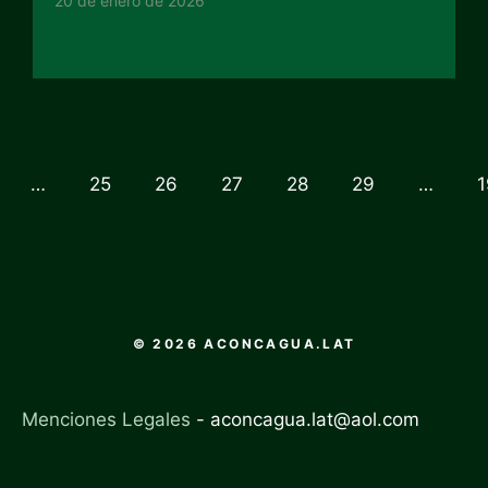
20 de enero de 2026
…
25
26
27
28
29
…
1
© 2026 ACONCAGUA.LAT
Menciones Legales
-
aconcagua.lat@aol.com