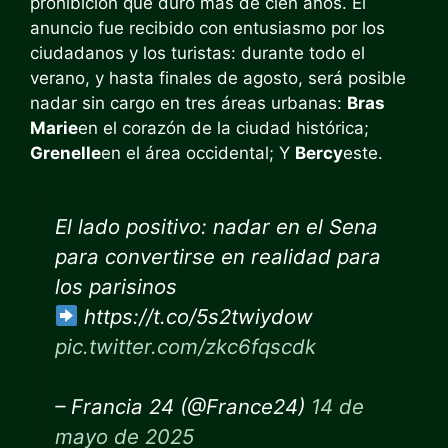
prohibición que duró más de cien años. El
anuncio fue recibido con entusiasmo por los
ciudadanos y los turistas: durante todo el
verano, y hasta finales de agosto, será posible
nadar sin cargo en tres áreas urbanas:
Bras
Marie
en el corazón de la ciudad histórica;
Grenelle
en el área occidental; Y
Bercy
este.
El lado positivo: nadar en el Sena
para convertirse en realidad para
los parisinos
https://t.co/5s2twiydow
pic.twitter.com/zkc6fqscdk
– Francia 24 (@France24)
14 de
mayo de 2025