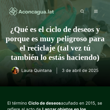
Saltar
al
Menú
contenido
¿Qué es el ciclo de deseos y
porque es muy peligroso para
el reciclaje (tal vez tú
también lo estás haciendo)
Laura Quintana
3 de abril de 2025
El término
Ciclo de deseos
acuñado en 2015, se
refiere al acto de
Lanzar objetos en los