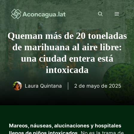
Saltar
al
Menú
contenido
Queman más de 20 toneladas
de marihuana al aire libre:
una ciudad entera está
intoxicada
Laura Quintana
2 de mayo de 2025
Mareos, náuseas, alucinaciones y hospitales
llenos de niños intoxicados
. No es la trama de