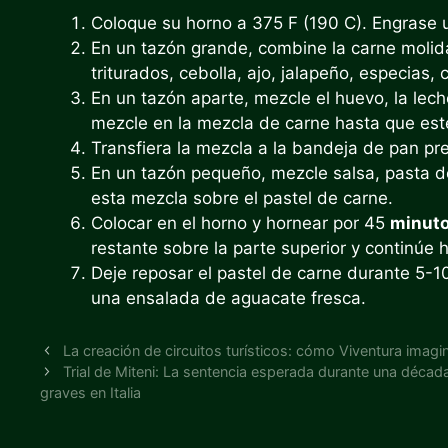
Coloque su horno a 375 F (190 C). Engrase u
En un tazón grande, combine la carne molida (
triturados, cebolla, ajo, jalapeño, especias, 
En un tazón aparte, mezcle el huevo, la leche
mezcle en la mezcla de carne hasta que es
Transfiera la mezcla a la bandeja de pan p
En un tazón pequeño, mezcle salsa, pasta de
esta mezcla sobre el pastel de carne.
Colocar en el horno y hornear por 45
minut
restante sobre la parte superior y continúe
Deje reposar el pastel de carne durante 5-10 
una ensalada de aguacate fresca.
La creación de circuitos turísticos: cómo Viventura imagi
Trial de Miteni: La sentencia esperada durante una déca
graves en Italia