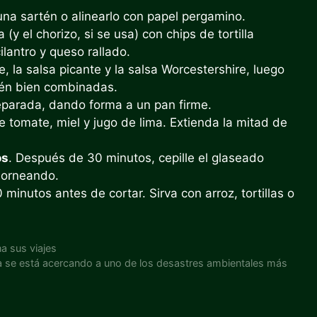
na sartén o alinearlo con papel pergamino.
y el chorizo, si se usa) con chips de tortilla
cilantro y queso rallado.
, la salsa picante y la salsa Worcestershire, luego
tén bien combinadas.
reparada, dando forma a un pan firme.
 tomate, miel y jugo de lima. Extienda la mitad de
os
. Después de 30 minutos, cepille el glaseado
 horneando.
minutos antes de cortar. Sirva con arroz, tortillas o
na sus viajes
da se está acercando a uno de los desastres ambientales más