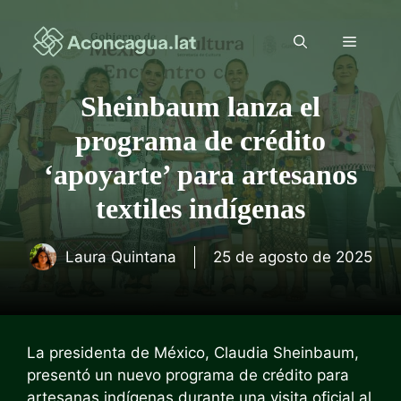
Saltar
al
Menú
contenido
Sheinbaum lanza el
programa de crédito
‘apoyarte’ para artesanos
textiles indígenas
Laura Quintana
25 de agosto de 2025
La presidenta de México, Claudia Sheinbaum,
presentó un nuevo programa de crédito para
artesanas indígenas durante una visita oficial al