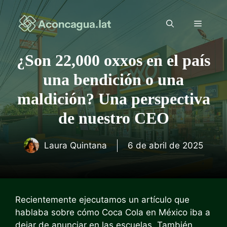
Saltar
al
Menú
contenido
¿Son 22,000 oxxos en el país
una bendición o una
maldición? Una perspectiva
de nuestro CEO
Laura Quintana
6 de abril de 2025
Recientemente ejecutamos un artículo que
hablaba sobre cómo Coca Cola en México iba a
dejar de anunciar en las escuelas. También