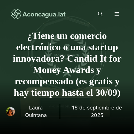
Saltar
al
Menú
contenido
¿Tiene un comercio
electrónico o una startup
innovadora? Candid It for
Money Awards y
recompensado (es gratis y
hay tiempo hasta el 30/09)
Laura
16 de septiembre de
Quintana
2025