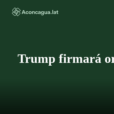
Saltar
al
contenido
Trump firmará or