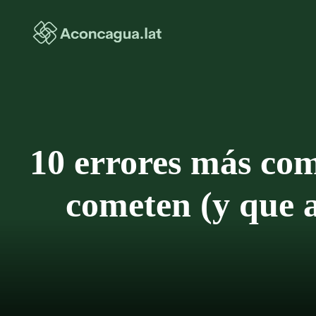
Saltar
al
contenido
10 errores más com
cometen (y que a