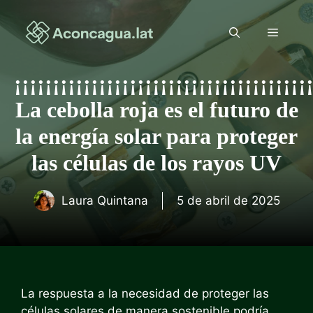
Saltar
al
Menú
contenido
¡¡¡¡¡¡¡¡¡¡¡¡¡¡¡¡¡¡¡¡¡¡¡¡¡¡¡¡¡¡¡¡¡¡¡¡¡¡
La cebolla roja es el futuro de
la energía solar para proteger
las células de los rayos UV
Laura Quintana
5 de abril de 2025
La respuesta a la necesidad de proteger las
células solares de manera sostenible podría