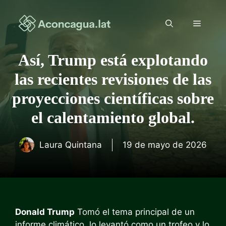
Saltar
al
Menú
contenido
Así, Trump está explotando
las recientes revisiones de las
proyecciones científicas sobre
el calentamiento global.
Laura Quintana
19 de mayo de 2026
Donald Trump
Tomó el tema principal de un
informe climático, lo levantó como un trofeo y lo