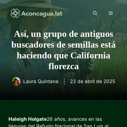
Saltar
al
Menú
contenido
Así, un grupo de antiguos
buscadores de semillas está
haciendo que California
florezca
Laura Quintana
23 de abril de 2025
Haleigh Holgate
26 años, avances en las
llanuras del Refugio Nacional de San Luis al