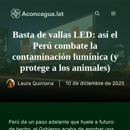
Saltar
al
Menú
contenido
Basta de vallas LED: así el
Perú combate la
contaminación lumínica (y
protege a los animales)
Laura Quintana
10 de diciembre de 2025
Perú da un paso adelante que huele a futuro:
de hecho, el Gobierno acaba de aprobar una