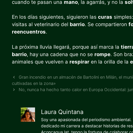
cuando te pasan una
mano
, la agarrás, y no la
sol
En los días siguientes, siguieron las
curas
simples:
visitas al veterinario del
barrio
. Se compartieron
f
reencuentros
.
La próxima lluvia llegará, porque así marca la
tierr
barrio
, hay una cadena que no se
rompe
. Son br
animales que vuelven a
respirar
en la orilla de la
e
Gran incendio en un almacén de Bartolini en Milán, el mun
cultivadas en la zona»
No, nunca ha hecho tanto calor en Europa Occidental: j
Laura Quintana
Soy una apasionada del periodismo ambiental. O
dedicado mi carrera a destacar historias de res
Aconcagua.lat, tengo la fortuna de colaborar 