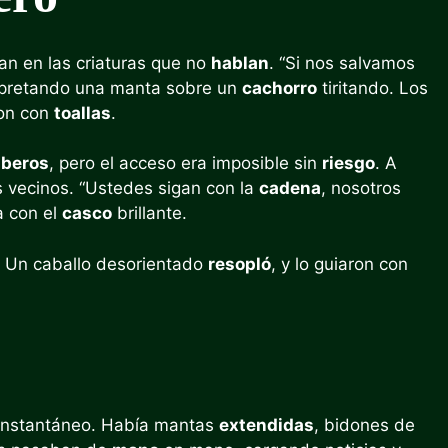
an en las criaturas que no
hablan
. “Si nos salvamos
apretando una manta sobre un
cachorro
tiritando. Los
ron con
toallas
.
beros
, pero el acceso era imposible sin
riesgo
. A
 vecinos. “Ustedes sigan con la
cadena
, nosotros
a con el
casco
brillante.
. Un caballo desorientado
resopló
, y lo guiaron con
instantáneo. Había mantas
extendidas
, bidones de