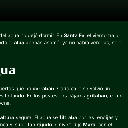
 del agua no dejó dormir. En
Santa Fe
, el viento trajo
ndo el
alba
apenas asomó, ya no había veredas, solo
gua
puertas que no
cerraban
. Cada calle se volvió un
s flotando. En los postes, los pájaros
gritaban
, como
enir.
altura
segura. El agua se
filtraba
por las rendijas y
nca vi subir tan
rápido
el nivel”, dijo
Mara
, con el