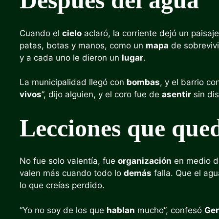
Después del agua
Cuando el
cielo
aclaró, la corriente dejó un paisaj
patas, botas y manos, como un
mapa
de sobrevivi
y a cada uno le dieron un
lugar
.
La municipalidad llegó con
bombas
, y el barrio c
vivos
”, dijo alguien, y el coro fue de
asentir
sin dis
Lecciones que que
No fue solo valentía, fue
organización
en medio d
valen más cuando todo lo
demás
falla. Que el ag
lo que creías perdido.
“Yo no soy de los que
hablan
mucho”, confesó
Ge