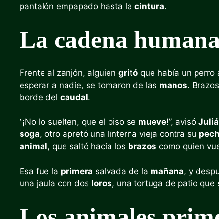
pantalón empapado hasta la
cintura
.
La cadena human
Frente al zanjón, alguien
gritó
que había un perro
esperar a nadie, se tomaron de las
manos
. Brazo
borde del
caudal
.
“¡No lo suelten, que el piso se
mueve
!”, avisó
Juli
soga
, otro apretó una linterna vieja contra su
pec
animal
, que saltó hacia los
brazos
como quien vue
Esa fue la
primera
salvada de la
mañana
, y desp
una jaula con dos
loros
, una tortuga de patio qu
Los animales prim