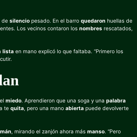
e de
silencio
pesado. En el barro
quedaron
huellas de
entes. Los vecinos contaron los
nombres
rescatados,
on
lista
en mano explicó lo que faltaba. “Primero los
cutir.
dan
el
miedo
. Aprendieron que una soga y una
palabra
ua te
quita
, pero una mano
abierta
puede devolverte
rmán
, mirando el zanjón ahora más
manso
. “Pero