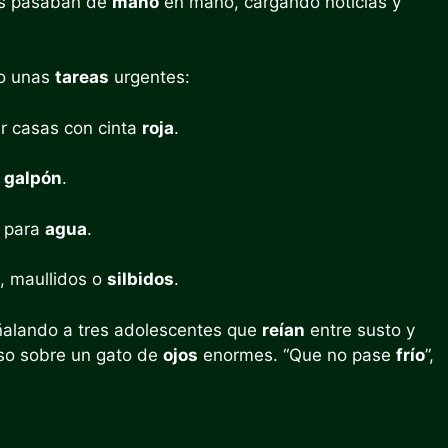
res pasaban de
mano
en mano, cargando noticias y
do unas
tareas
urgentes:
r casas con cinta
roja
.
l
galpón
.
s para
agua
.
, maullidos o
silbidos
.
ñalando a tres adolescentes que
reían
entre susto y
so sobre un gato de
ojos
enormes. “Que no pase
frío
”,