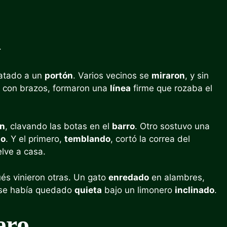
a
 atado a un
portón
. Varios vecinos se
miraron
, y sin
s con brazos, formaron una
línea
firme que rozaba el
án
, clavando las botas en el
barro
. Otro sostuvo una
ho
. Y el primero,
temblando
, cortó la correa del
lve a casa.
ués vinieron otras. Un gato
enredado
en alambres,
e se había quedado
quieta
bajo un limonero
inclinado
.
ero