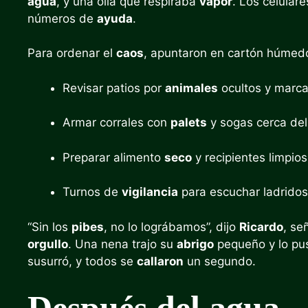
agua
, y una olla que respiraba
vapor
. Los celula
números de
ayuda
.
Para ordenar el
caos
, apuntaron en cartón húme
Revisar patios por
animales
ocultos y marca
Armar corrales con
palets
y sogas cerca de
Preparar alimento
seco
y recipientes limpio
Turnos de
vigilancia
para escuchar ladridos
“Sin los
pibes
, no lo lográbamos”, dijo
Ricardo
, se
orgullo
. Una nena trajo su
abrigo
pequeño y lo pu
susurró, y todos se
callaron
un segundo.