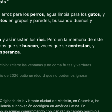
tás
.”
 arroz para los
perros
, agua limpia para los
gatos
, y
otos
en grupos y paredes, buscando dueños y
a
y así insisten los
ríos
. Pero en la memoria de este
azos que se
buscan
, voces que se
contestan
, y
speranza
.
icipio: «cierre las ventanas y no coma frutas y verduras
unio de 2026 batió un récord que no podemos ignorar
riginaria de la vibrante ciudad de Medellín, en Colombia, he
iliencia e innovación ecológica en América Latina. En
con un equipo comprometido con inspirar un cambio positivo a