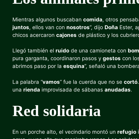
Mientras algunos buscaban
comida
, otros pensab
juntos
, ellos van con
nosotros
”, dijo
Doña
Ester, 
chicos acercaron
cajones
de plástico y los cubrie
Llegó también el
ruido
de una camioneta con
bom
pura garganta, coordinaron pasos y
gestos
con los
abrimos paso por la
esquina
”, señaló una bomber
La palabra “
vamos
” fue la cuerda que no se
cortó
una
rienda
improvisada de sábanas
anudadas
.
Red solidaria
En un porche alto, el vecindario montó un
refugio