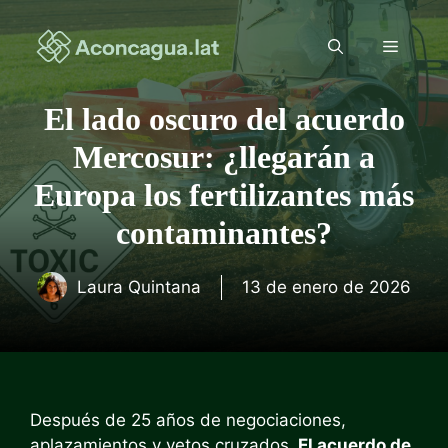
Saltar
al
Menú
contenido
El lado oscuro del acuerdo
Mercosur: ¿llegarán a
Europa los fertilizantes más
contaminantes?
Laura Quintana
13 de enero de 2026
Después de 25 años de negociaciones,
aplazamientos y vetos cruzados,
El acuerdo de