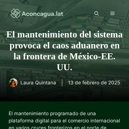
Saltar
al
Menú
contenido
El mantenimiento del sistema
provoca el caos aduanero en
la frontera de México-EE.
UU.
Laura Quintana
13 de febrero de 2025
El mantenimiento programado de una
plataforma digital para el comercio internacional
en varios cruces fronterizos en el norte de