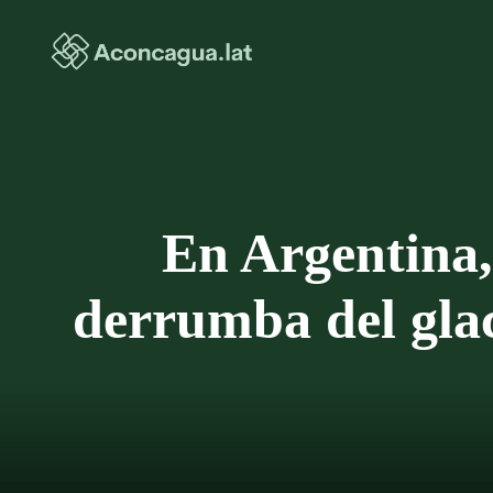
Saltar
al
contenido
En Argentina,
derrumba del glac