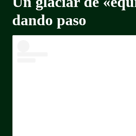
Un glaciar de «equi
dando paso