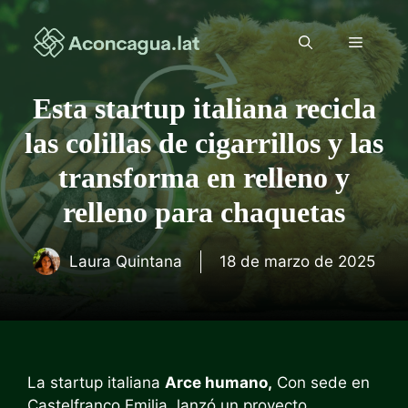
Saltar
al
Menú
contenido
Esta startup italiana recicla
las colillas de cigarrillos y las
transforma en relleno y
relleno para chaquetas
Laura Quintana
18 de marzo de 2025
La startup italiana
Arce humano,
Con sede en
Castelfranco Emilia, lanzó un proyecto