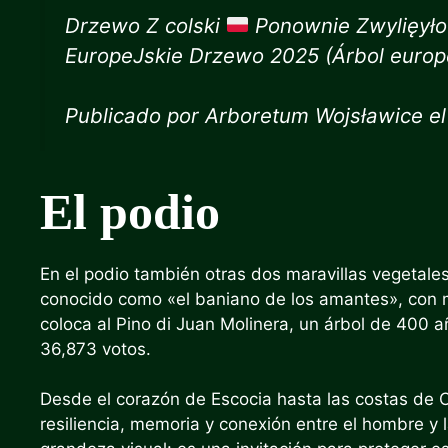
Drzewo Z colski
Ponownie Zwylięył
EuropeJskie Drzewo 2025 (Árbol europ
Publicado por Arboretum Wojsławice el
El podio
En el podio también otras dos maravillas vegetale
conocido como «el baniano de los amantes», con m
coloca al Pino di Juan Molinera, un árbol de 400
36,873 votos.
Desde el corazón de Escocia hasta las costas de Cr
resiliencia, memoria y conexión entre el hombre y 