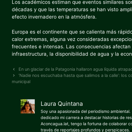
Los académicos estiman que eventos similares so
décadas y que las temperaturas se han visto ampl
efecto invernadero en la atmósfera.
Europa es el continente que se calienta más rápid
calor extremas, alguna vez consideradas excepcion
frecuentes e intensas. Las consecuencias afectan no
infraestructura, la disponibilidad de agua y la eco
En un glaciar de la Patagonia hallaron agua líquida atrapa
ʼNadie nos escuchaba hasta que salimos a la calleʼ: los
municipal
Laura Quintana
Soy una apasionada del periodismo ambiental. O
dedicado mi carrera a destacar historias de res
Aconcagua.lat, tengo la fortuna de colaborar 
través de reportajes profundos y perspicaces.