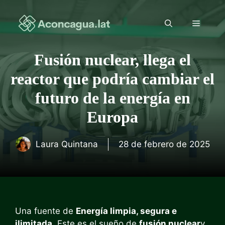
Saltar
al
Menú
contenido
Fusión nuclear, llega el
reactor que podría cambiar el
futuro de la energía en
Europa
Laura Quintana
28 de febrero de 2025
Una fuente de
Energía limpia, segura e
ilimitada
. Este es el sueño de
fusión nuclear
y