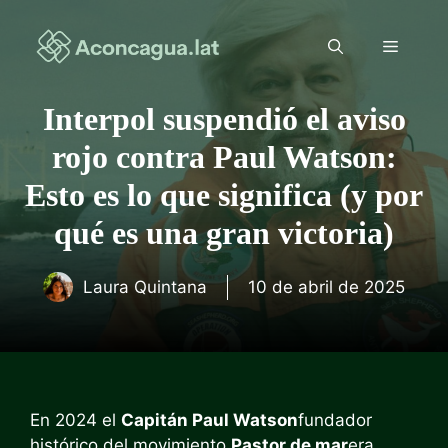
Saltar
al
Menú
contenido
Interpol suspendió el aviso
rojo contra Paul Watson:
Esto es lo que significa (y por
qué es una gran victoria)
Laura Quintana
10 de abril de 2025
En 2024 el
Capitán Paul Watson
fundador
histórico del movimiento
Pastor de mar
era