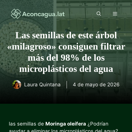
Saltar
al
Menú
contenido
Las semillas de este árbol
«milagroso» consiguen filtrar
más del 98% de los
microplásticos del agua
Laura Quintana
4 de mayo de 2026
las semillas de
Moringa oleífera
¿Podrían
ayudar a eliminar los microplásticos del agua?