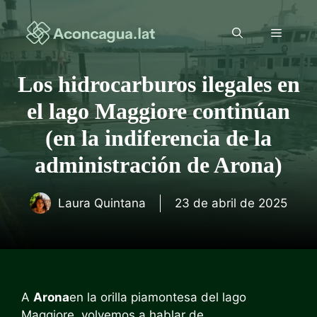
Saltar
al
Menú
contenido
Los hidrocarburos ilegales en
el lago Maggiore continúan
(en la indiferencia de la
administración de Arona)
Laura Quintana
23 de abril de 2025
A
Arona
en la orilla piamontesa del lago
Maggiore, volvemos a hablar de