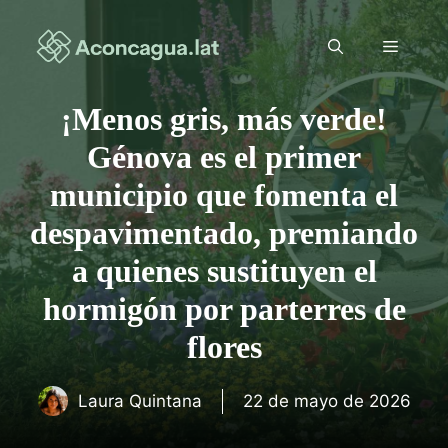
Saltar
al
Menú
contenido
¡Menos gris, más verde!
Génova es el primer
municipio que fomenta el
despavimentado, premiando
a quienes sustituyen el
hormigón por parterres de
flores
Laura Quintana
22 de mayo de 2026