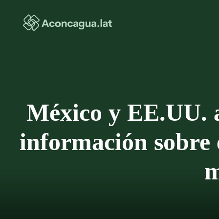
Saltar
al
contenido
México y EE.UU. a
información sobre 
m